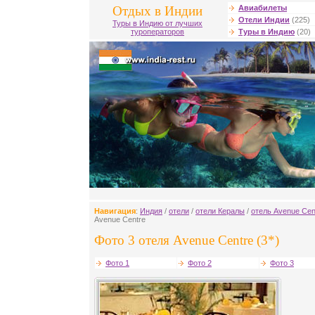
Отдых в Индии
Авиабилеты
Отели Индии
(225)
Туры в Индию от лучших
туроператоров
Туры в Индию
(20)
Навигация
:
Индия
/
отели
/
отели Кералы
/
отель Avenue Cen
Avenue Centre
Фото 3 отеля Avenue Centre (3*)
Фото 1
Фото 2
Фото 3