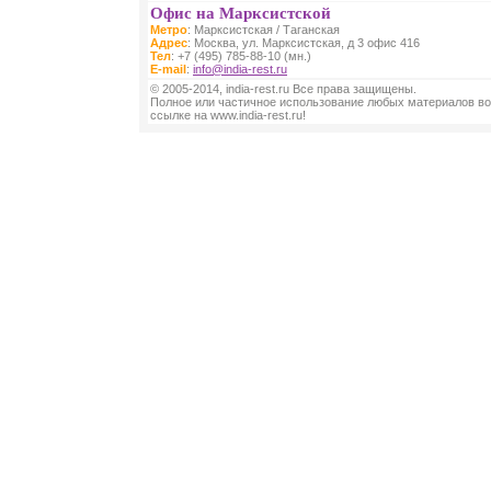
Офис на Марксистской
Метро
: Марксистская / Таганская
Адрес
: Москва, ул. Марксистская, д 3 офис 416
Тел
: +7 (495) 785-88-10 (мн.)
E-mail
:
info@india-rest.ru
© 2005-2014, india-rest.ru Все права защищены.
Полное или частичное использование любых материалов во
ссылке на www.india-rest.ru!