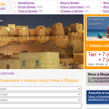
дии
Авиабилеты
Виза в Индию
Фор
Отели Индии
(225)
Поиск попутчика
(103)
Фот
чших
Туры в Индию
(20)
Отзывы о Индии
(17)
Кон
Добавить сай
к попутчика
Виза в Инд
С приглашением 
объявление о поиске попутчика в Индию
Без приглашения 
Авиабилеты
Заказ и брониро
авиабилетов от 4