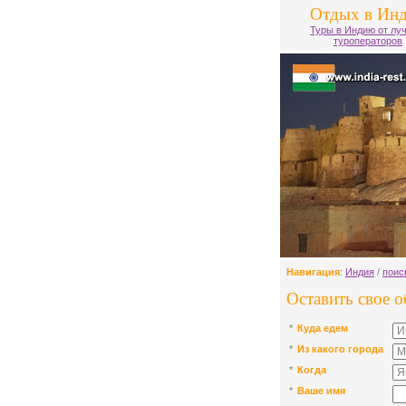
Отдых в Ин
Туры в Индию от лу
туроператоров
Навигация
:
Индия
/
поис
Оставить свое 
*
Куда едем
*
Из какого города
*
Когда
*
Ваше имя