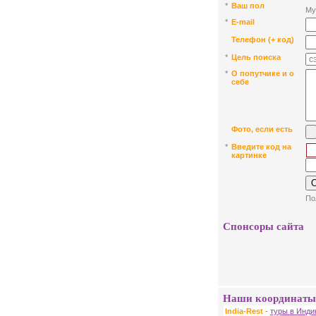
*
Ваш пол
Му
*
Е-mail
Телефон (+ код)
*
Цель поиска
*
О попутчике и о
себе
Фото, если есть
*
Введите код на
картинке
По
Спонсоры сайта
Наши координаты
India-Rest
-
туры в Инди