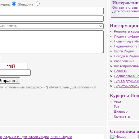
Интерактив
жчина
Женщина
Оставить отзыв 
Дать объявление
Информация 
Регионы и куро
Индия в цифрах
Новый Год в Ин
Недвижимость 
Карта Индии
Погода в Индии
Развлечения
Достопримечат
Новости
Подписаться на
Туры в другие 
Туристические
ля, отмеченные звездочкой (*) обязательны для заполнения!
Курорты Ин
Агра
Гоа
Джайпур
Калькутта
Статистика и
ю, отдых в Индии, отели Индии, виза в Индию