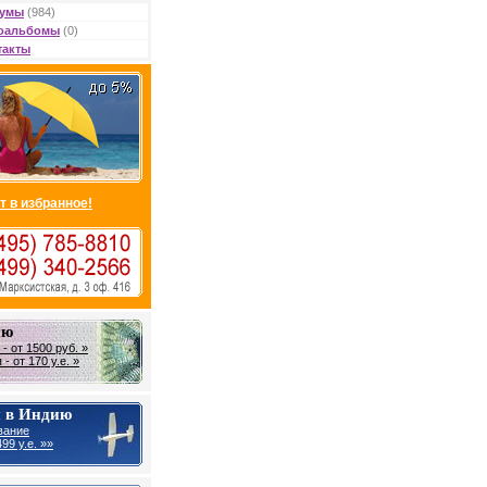
умы
(984)
оальбомы
(0)
такты
т в избранное!
ию
- от 1500 руб. »
- от 170 у.е. »
 в Индию
вание
99 у.е. »»