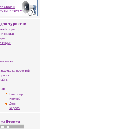
об отеле »
 о попутчике »
для туристов
рты Индии (8)
 и фактах
дии
в Индии
ельности
 рассылку новостей
страны
 сайты
дии
Бангалор
Бомбей
Дели
Керала
 рейтинги