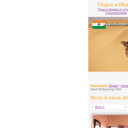
Отдых в Ин
Туры в Индию от лу
туроператоров
Навигация
:
Индия
/
отел
Abad Whispering Palm
Фото 4 отеля Ab
Фото 1