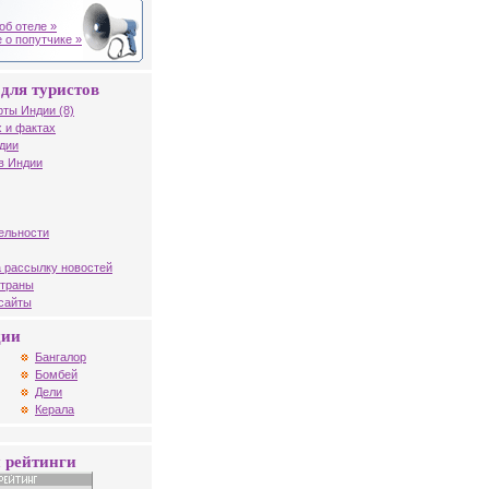
об отеле »
 о попутчике »
для туристов
рты Индии (8)
 и фактах
дии
в Индии
ельности
 рассылку новостей
страны
 сайты
дии
Бангалор
Бомбей
Дели
Керала
 рейтинги