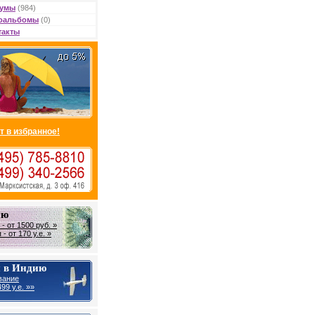
умы
(984)
оальбомы
(0)
такты
т в избранное!
ию
- от 1500 руб. »
- от 170 у.е. »
 в Индию
вание
99 у.е. »»