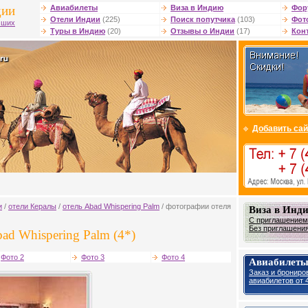
дии
Авиабилеты
Виза в Индию
Фор
Отели Индии
(225)
Поиск попутчика
(103)
Фот
чших
Туры в Индию
(20)
Отзывы о Индии
(17)
Кон
Добавить сай
и
/
отели Кералы
/
отель Abad Whispering Palm
/ фотографии отеля
Виза в Инд
С приглашением 
Без приглашения 
ad Whispering Palm (4*)
Фото 2
Фото 3
Фото 4
Авиабилеты
Заказ и брониро
авиабилетов от 4