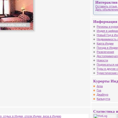
Интерактив
Оставить отзыв 
Дать объявление
Информация 
Регионы и куро
Индия в цифрах
Новый Год в Ин
Недвижимость 
Карта Индии
Погода в Индии
Развлечения
Достопримечат
Новости
Подписаться на
Туры в другие 
Туристические
Курорты Ин
Агра
Гоа
Джайпур
Калькутта
Статистика и
ю, отдых в Индии, отели Индии, виза в Индию