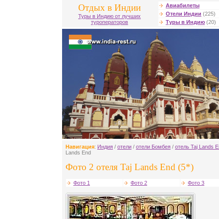
Отдых в Индии
Авиабилеты
Отели Индии
(225)
Туры в Индию от лучших
туроператоров
Туры в Индию
(20)
Навигация
:
Индия
/
отели
/
отели Бомбея
/
отель Taj Lands 
Lands End
Фото 2 отеля Taj Lands End (5*)
Фото 1
Фото 2
Фото 3