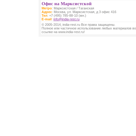
Офис на Марксистской
Метро
: Марксистская / Таганская
Адрес
: Москва, ул. Марксистская, д 3 офис 416
Тел
: +7 (495) 785-88-10 (мн.)
E-mail
:
info@india-rest.ru
© 2005-2014, india-rest.ru Все права защищены.
Полное или частичное использование любых материалов во
ссылке на www.india-rest.ru!