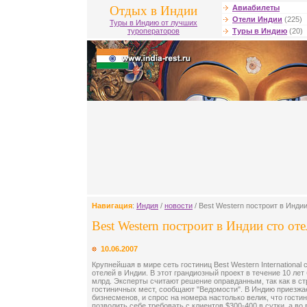
Отдых в Индии
Авиабилеты
Отели Индии
(225)
Туры в Индию от лучших
туроператоров
Туры в Индию
(20)
Навигация
:
Индия
/
новости
/ Best Western построит в Индии
Best Western построит в Индии сто оте
10.06.2007
Крупнейшая в мире сеть гостиниц Best Western International
отелей в Индии. В этот грандиозный проект в течение 10 лет
млрд. Эксперты считают решение оправданным, так как в с
гостиничных мест, сообщают "Ведомости". В Индию приезжа
бизнесменов, и спрос на номера настолько велик, что гости
позволить себе требовать с клиентов $300-400 в сутки, а во