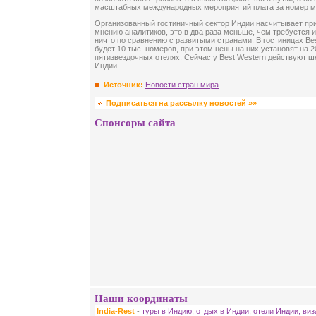
масштабных международных мероприятий плата за номер мож
Организованный гостиничный сектор Индии насчитывает при
мнению аналитиков, это в два раза меньше, чем требуется и
ничто по сравнению с развитыми странами. В гостиницах Bes
будет 10 тыс. номеров, при этом цены на них установят на 
пятизвездочных отелях. Сейчас у Best Western действуют ш
Индии.
Источник:
Новости стран мира
Подписаться на рассылку новостей »»
Спонсоры сайта
Наши координаты
India-Rest
-
туры в Индию, отдых в Индии, отели Индии, ви