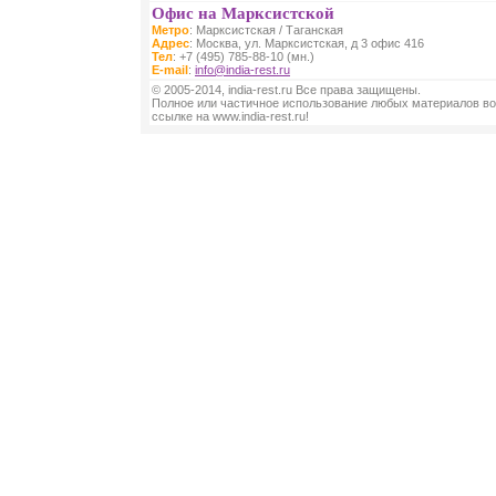
Офис на Марксистской
Метро
: Марксистская / Таганская
Адрес
: Москва, ул. Марксистская, д 3 офис 416
Тел
: +7 (495) 785-88-10 (мн.)
E-mail
:
info@india-rest.ru
© 2005-2014, india-rest.ru Все права защищены.
Полное или частичное использование любых материалов во
ссылке на www.india-rest.ru!