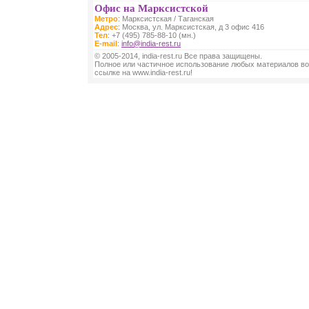
Офис на Марксистской
Метро
: Марксистская / Таганская
Адрес
: Москва, ул. Марксистская, д 3 офис 416
Тел
: +7 (495) 785-88-10 (мн.)
E-mail
:
info@india-rest.ru
© 2005-2014, india-rest.ru Все права защищены.
Полное или частичное использование любых материалов во
ссылке на www.india-rest.ru!