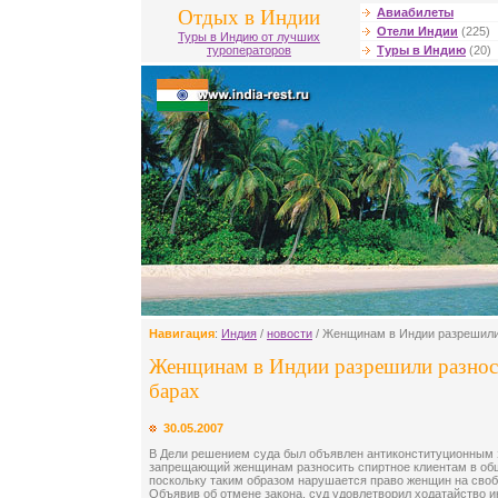
Отдых в Индии
Авиабилеты
Отели Индии
(225)
Туры в Индию от лучших
туроператоров
Туры в Индию
(20)
Навигация
:
Индия
/
новости
/ Женщинам в Индии разрешили 
Женщинам в Индии разрешили разнос
барах
30.05.2007
В Дели решением суда был объявлен антиконституционным з
запрещающий женщинам разносить спиртное клиентам в об
поскольку таким образом нарушается право женщин на сво
Объявив об отмене закона, суд удовлетворил ходатайство 