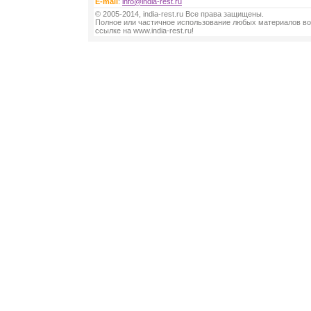
E-mail
:
info@india-rest.ru
© 2005-2014, india-rest.ru Все права защищены.
Полное или частичное использование любых материалов во
ссылке на www.india-rest.ru!