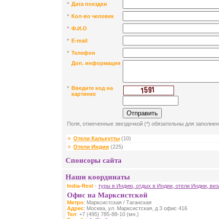
*
Дата поездки
*
Кол-во человек
*
Ф.И.О
*
E-mail
*
Телефон
Доп. информация
*
Введите код на
картинке
Поля, отмеченные звездочкой (*) обязательны для заполнен
Отели Калькутты
(10)
Отели Индии
(225)
Спонсоры сайта
Наши координаты
India-Rest
-
туры в Индию, отдых в Индии, отели Индии, ви
Офис на Марксистской
Метро
: Марксистская / Таганская
Адрес
: Москва, ул. Марксистская, д 3 офис 416
Тел
: +7 (495) 785-88-10 (мн.)