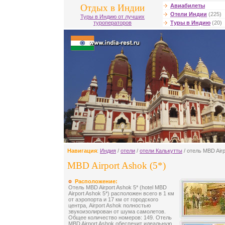
Отдых в Индии
Авиабилеты
Отели Индии
(225)
Туры в Индию от лучших
туроператоров
Туры в Индию
(20)
Навигация
:
Индия
/
отели
/
отели Калькутты
/ отель MBD Airp
MBD Airport Ashok (5*)
Расположение:
Отель MBD Airport Ashok 5* (hotel MBD
Airport Ashok 5*) расположен всего в 1 км
от аэропорта и 17 км от городского
центра, Airport Ashok полностью
звукоизолирован от шума самолетов.
Общее количество номеров: 149. Отель
MBD Airport Ashok обеспечит идеальную