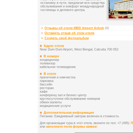
остановку в пути, предлагая все средства
обслуживания и комфорт международной
гостиницы и делового центра.
Отзывы об отеле MBD Airport Ashok
(0)
Оставить отзыв об этом отеле
Создать свой фотоальбом
Адрес отеля
Near Dum Dum Airport, West Bengal, Calcutta 700 052
В номере
кондиционер
телевизор
кабельное телевидение
В отеле
прачечная и химчистка
парковка
бассейн
ресторан
кафе
конференц-зал и бизнес-центр
круглосуточное обслуживание номеров
обмен валюты
медицинские услуги
Дополнительная информация
Питание: Ежедневный завтрак включен в стоимость
Для организации тура в этот отель звоните по тел: +7 (495)
7
или
заполните поля формы заявки
: